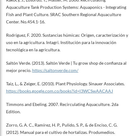
Aquaculture Tank Production Systems: Aquaponics - Integrating
Fish and Plant Culture. SRAC Southern Regional Aquaculture
Center. No.454.1-16.
Rodríguez, F. 2020. Sustancias húmicas: Origen, caracterización y
uso en la agricultura. Intagri. Institución para la innovación
tecnológica en la agricultura.
Saltón Verde. (2013). Saltón Verde | Tu grow shop de confianza al
mejor precio.
https://saltonverde.com/
Taiz, L., & Zeiger, E. (2010). Plant Physiology. Sinauer Associates.
https://books.google.com.co/books?id=l3WCSwAACAAJ
Timmons and Ebeling. 2007. Recirculating Aquaculture. 2da
Edition.
Zorro, G. A. C., Ramírez, H. P., Pulido, S. P., & de Enciso, C. G.
(2012). Manual para el cultivo de hortalizas. Produmedios.