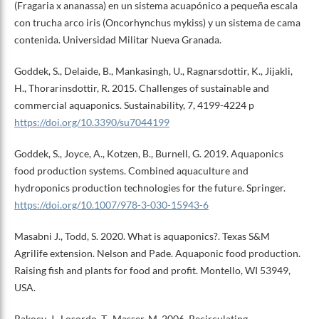
(Fragaria x ananassa) en un sistema acuapónico a pequeña escala
con trucha arco iris (Oncorhynchus mykiss) y un sistema de cama
contenida. Universidad Militar Nueva Granada.
Goddek, S., Delaide, B., Mankasingh, U., Ragnarsdottir, K., Jijakli,
H., Thorarinsdottir, R. 2015. Challenges of sustainable and
commercial aquaponics. Sustainability, 7, 4199-4224 p
https://doi.org/10.3390/su7044199
Goddek, S., Joyce, A., Kotzen, B., Burnell, G. 2019. Aquaponics
food production systems. Combined aquaculture and
hydroponics production technologies for the future. Springer.
https://doi.org/10.1007/978-3-030-15943-6
Masabni J., Todd, S. 2020. What is aquaponics?. Texas S&M
Agrilife extension. Nelson and Pade. Aquaponic food production.
Raising fish and plants for food and profit. Montello, WI 53949,
USA.
Rakocy, J., Losordo, T., Masser, M. 2006. Recirculating