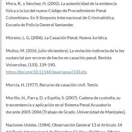
Mora, R., y Sánchez, H. (2002). La autenticidad de la evidencia
física a la luz del nuevo Código de Procedimiento Penal
Colombiano. En X Simposio Internacional de Criminalística.
Escuela de Policía General Santander.
Moreno, L. G. (2006). La Casación Penal. Nueva Jurídica.
Muñoz, M. (2016, julio-diciembre). La violación indirecta de la ley
sustancial por errores de hecho en casación penal. Revista
Vniversitas, (133), 139-190.
https://doi.org/10.11144/Javeriana.vj133.vils
Murcia, H. (1977). Recurso de casación civil. Temis.
Murillo, H., Parra, D. y Espitia, S. (2007). Cadena de custodia, su
trascendencia y aplicación en el Sistema Penal Acusatorio
durante 2005-2006 [Trabajo de Grado, Universidad de Manizales].
Naciones Unidas. (1984). Observación General 13 al Artículo 14
del Pacto Internacional de Derechos Civiles y Políticos. Oficina