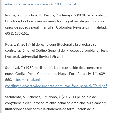
interponerrecurso-de-casaci%C3%B3n-penal
Rodríguez, L., Ochoa, M., Perilla, P. y Amaya, S. (2018, enero-abril).
Estudio sobre la evidencia demostrativa y el uso de protocolos en
casos de abuso sexual infantil en Colombia. Revista Criminalidad,
60(1), 133-151.
Ruiz, L. B. (2017). El derecho constitucional a la prueba y su
configuración en el Código General del Proceso colombiano [Tesis
Doctoral, Universitat Rovira i Virgili].
Sandoval, E. (1982, abril-junio). La prescripción de la pena en el
nuevo Código Penal Colombiano. Nuevo Foro Penal, IV(14), 639-
660.
https://cedpal.uni-
goettingen.de/data/documentacion/nuevo_foro_penal/NFP14.pdf
Sarmiento, A., Sánchez, E. y Riobo, J. (2017). El principio de
congruencia en el procedimiento penal colombiano: Su alcance y
limitaciones aplicadas a la audiencia de formulación de la