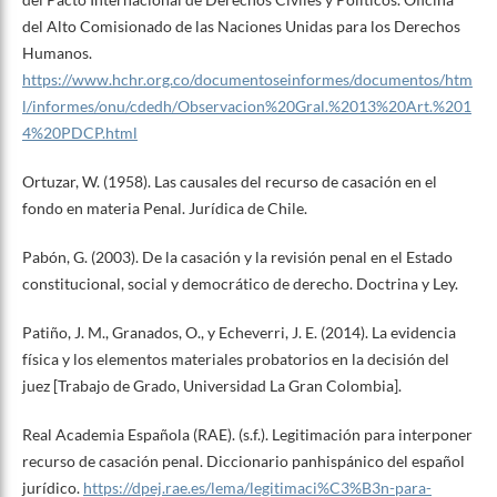
del Alto Comisionado de las Naciones Unidas para los Derechos
Humanos.
https://www.hchr.org.co/documentoseinformes/documentos/htm
l/informes/onu/cdedh/Observacion%20Gral.%2013%20Art.%201
4%20PDCP.html
Ortuzar, W. (1958). Las causales del recurso de casación en el
fondo en materia Penal. Jurídica de Chile.
Pabón, G. (2003). De la casación y la revisión penal en el Estado
constitucional, social y democrático de derecho. Doctrina y Ley.
Patiño, J. M., Granados, O., y Echeverri, J. E. (2014). La evidencia
física y los elementos materiales probatorios en la decisión del
juez [Trabajo de Grado, Universidad La Gran Colombia].
Real Academia Española (RAE). (s.f.). Legitimación para interponer
recurso de casación penal. Diccionario panhispánico del español
jurídico.
https://dpej.rae.es/lema/legitimaci%C3%B3n-para-