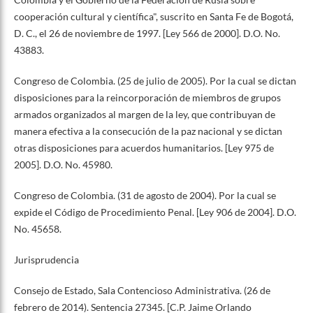
cooperación cultural y científica", suscrito en Santa Fe de Bogotá,
D. C., el 26 de noviembre de 1997. [Ley 566 de 2000]. D.O. No.
43883.
Congreso de Colombia. (25 de julio de 2005). Por la cual se dictan
disposiciones para la reincorporación de miembros de grupos
armados organizados al margen de la ley, que contribuyan de
manera efectiva a la consecución de la paz nacional y se dictan
otras disposiciones para acuerdos humanitarios. [Ley 975 de
2005]. D.O. No. 45980.
Congreso de Colombia. (31 de agosto de 2004). Por la cual se
expide el Código de Procedimiento Penal. [Ley 906 de 2004]. D.O.
No. 45658.
Jurisprudencia
Consejo de Estado, Sala Contencioso Administrativa. (26 de
febrero de 2014). Sentencia 27345. [C.P. Jaime Orlando