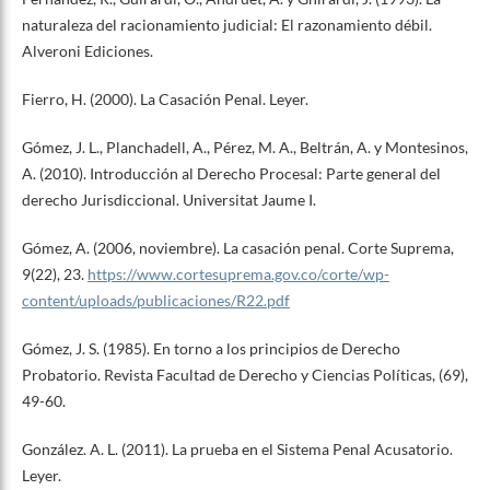
naturaleza del racionamiento judicial: El razonamiento débil.
Alveroni Ediciones.
Fierro, H. (2000). La Casación Penal. Leyer.
Gómez, J. L., Planchadell, A., Pérez, M. A., Beltrán, A. y Montesinos,
A. (2010). Introducción al Derecho Procesal: Parte general del
derecho Jurisdiccional. Universitat Jaume I.
Gómez, A. (2006, noviembre). La casación penal. Corte Suprema,
9(22), 23.
https://www.cortesuprema.gov.co/corte/wp-
content/uploads/publicaciones/R22.pdf
Gómez, J. S. (1985). En torno a los principios de Derecho
Probatorio. Revista Facultad de Derecho y Ciencias Políticas, (69),
49-60.
González. A. L. (2011). La prueba en el Sistema Penal Acusatorio.
Leyer.