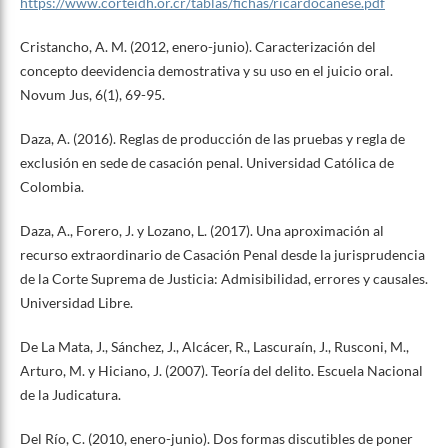
https://www.corteidh.or.cr/tablas/fichas/ricardocanese.pdf
Cristancho, A. M. (2012, enero-junio). Caracterización del
concepto deevidencia demostrativa y su uso en el juicio oral.
Novum Jus, 6(1), 69-95.
Daza, A. (2016). Reglas de producción de las pruebas y regla de
exclusión en sede de casación penal. Universidad Católica de
Colombia.
Daza, A., Forero, J. y Lozano, L. (2017). Una aproximación al
recurso extraordinario de Casación Penal desde la jurisprudencia
de la Corte Suprema de Justicia: Admisibilidad, errores y causales.
Universidad Libre.
De La Mata, J., Sánchez, J., Alcácer, R., Lascuraín, J., Rusconi, M.,
Arturo, M. y Hiciano, J. (2007). Teoría del delito. Escuela Nacional
de la Judicatura.
Del Río, C. (2010, enero-junio). Dos formas discutibles de poner