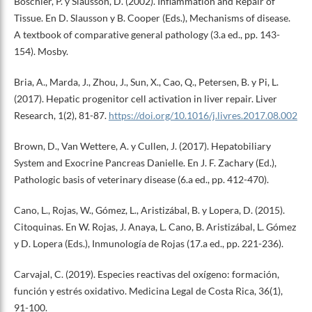
Boschler, P. y Slausson, D. (2002). Inflammation and Repair of
Tissue. En D. Slausson y B. Cooper (Eds.), Mechanisms of disease.
A textbook of comparative general pathology (3.a ed., pp. 143-
154). Mosby.
Bria, A., Marda, J., Zhou, J., Sun, X., Cao, Q., Petersen, B. y Pi, L.
(2017). Hepatic progenitor cell activation in liver repair. Liver
Research, 1(2), 81-87.
https://doi.org/10.1016/j.livres.2017.08.002
Brown, D., Van Wettere, A. y Cullen, J. (2017). Hepatobiliary
System and Exocrine Pancreas Danielle. En J. F. Zachary (Ed.),
Pathologic basis of veterinary disease (6.a ed., pp. 412-470).
Cano, L., Rojas, W., Gómez, L., Aristizábal, B. y Lopera, D. (2015).
Citoquinas. En W. Rojas, J. Anaya, L. Cano, B. Aristizábal, L. Gómez
y D. Lopera (Eds.), Inmunología de Rojas (17.a ed., pp. 221-236).
Carvajal, C. (2019). Especies reactivas del oxígeno: formación,
función y estrés oxidativo. Medicina Legal de Costa Rica, 36(1),
91-100.