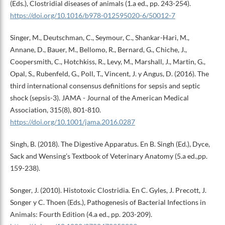
(Eds.), Clostridial diseases of animals (1.a ed., pp. 243-254).
https://doi.org/10.1016/b978-012595020-6/50012-7
Singer, M., Deutschman, C., Seymour, C., Shankar-Hari, M.,
Annane, D., Bauer, M., Bellomo, R., Bernard, G., Chiche, J.,
Coopersmith, C., Hotchkiss, R., Levy, M., Marshall, J., Martin, G.,
Opal, S., Rubenfeld, G., Poll, T., Vincent, J. y Angus, D. (2016). The
third international consensus definitions for sepsis and septic
shock (sepsis-3). JAMA - Journal of the American Medical
Association, 315(8), 801-810.
https://doi.org/10.1001/jama.2016.0287
Singh, B. (2018). The Digestive Apparatus. En B. Singh (Ed.), Dyce,
Sack and Wensing’s Textbook of Veterinary Anatomy (5.a ed.,pp.
159-238).
Songer, J. (2010). Histotoxic Clostridia. En C. Gyles, J. Precott, J.
Songer y C. Thoen (Eds.), Pathogenesis of Bacterial Infections in
Animals: Fourth Edition (4.a ed., pp. 203-209).