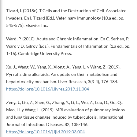
Tizard, I. (2018c). T Cells and the Destruction of Cell-Associated
Invaders. En I. Tizard (Ed.), Veterinary Immunology (10.a ed.,pp.
545-575). Elsevier Inc.
Ward, P. (2010). Acute and Chronic inflammation. En C. Serhan, P.
Ward y D. Gilroy (Eds.), Fundamentals of Inflammation (1.a ed., pp.
1-16). Cambridge University Press.
Xu, J., Wang, W., Yang, X., Xiong, A., Yang, L. y Wang, Z. (2019).
Pyrrolizidine alkaloids: An update on their metabolism and
hepatotoxicity mechanism. Liver Research, 3(3-4), 176-184.
https://doi.org/10.1016/j.livres.2019.11.004
Zeng, J., Liu, Z., Shen, G., Zhang, Y., Li, L., Wu, Z., Luo, D., Gu, Q.,
Mao, H. y Wang, L. (2019). MRI evaluation of pulmonary lesions
and lung tissue changes induced by tuberculosis. International
Journal of Infectious Diseases, 82, 138-146.
https://doi.org/10.1016/j.ijid.2019.03.004