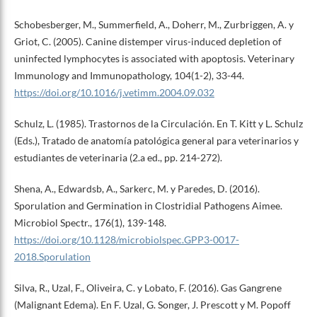
Schobesberger, M., Summerfield, A., Doherr, M., Zurbriggen, A. y
Griot, C. (2005). Canine distemper virus-induced depletion of
uninfected lymphocytes is associated with apoptosis. Veterinary
Immunology and Immunopathology, 104(1-2), 33-44.
https://doi.org/10.1016/j.vetimm.2004.09.032
Schulz, L. (1985). Trastornos de la Circulación. En T. Kitt y L. Schulz
(Eds.), Tratado de anatomía patológica general para veterinarios y
estudiantes de veterinaria (2.a ed., pp. 214-272).
Shena, A., Edwardsb, A., Sarkerc, M. y Paredes, D. (2016).
Sporulation and Germination in Clostridial Pathogens Aimee.
Microbiol Spectr., 176(1), 139-148.
https://doi.org/10.1128/microbiolspec.GPP3-0017-
2018.Sporulation
Silva, R., Uzal, F., Oliveira, C. y Lobato, F. (2016). Gas Gangrene
(Malignant Edema). En F. Uzal, G. Songer, J. Prescott y M. Popoff