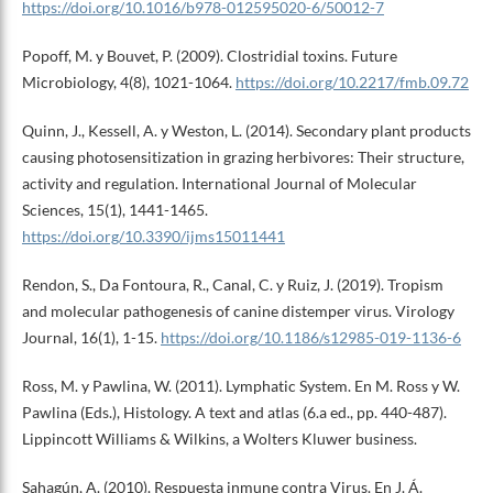
https://doi.org/10.1016/b978-012595020-6/50012-7
Popoff, M. y Bouvet, P. (2009). Clostridial toxins. Future
Microbiology, 4(8), 1021-1064.
https://doi.org/10.2217/fmb.09.72
Quinn, J., Kessell, A. y Weston, L. (2014). Secondary plant products
causing photosensitization in grazing herbivores: Their structure,
activity and regulation. International Journal of Molecular
Sciences, 15(1), 1441-1465.
https://doi.org/10.3390/ijms15011441
Rendon, S., Da Fontoura, R., Canal, C. y Ruiz, J. (2019). Tropism
and molecular pathogenesis of canine distemper virus. Virology
Journal, 16(1), 1-15.
https://doi.org/10.1186/s12985-019-1136-6
Ross, M. y Pawlina, W. (2011). Lymphatic System. En M. Ross y W.
Pawlina (Eds.), Histology. A text and atlas (6.a ed., pp. 440-487).
Lippincott Williams & Wilkins, a Wolters Kluwer business.
Sahagún, A. (2010). Respuesta inmune contra Virus. En J. Á.