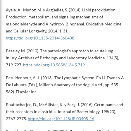
Ayala, A., Muñoz, M. y Argüelles, S. (2014). Lipid peroxidation:
Production, metabolism, and signaling mechanisms of
malondialdehyde and 4-hydroxy-2-nonenal. Oxidative Medicine
and Cellular Longevity, 2014, 1-31.
https://doi.org/10.1155/2014/360438
Beasley, M. (2010). The pathologist’s approach to acute lung
injury. Archives of Pathology and Laboratory Medicine, 134(5),
719-727.
https://doi.org/10.5858/134.5.719
Bezuidenhout, A. J. (2013). The Lymphatic System. En H. Evans y A.
De Lahunta (Eds.), Miller´s Anatomy of the dog (4.a ed., pp. 535-
562). Elsevier Inc.
Bhattacharjee, D., McAllister, K. y Sorg, J. (2016). Germinants and
their receptors in clostridia. Journal of Bacteriology, 198(20),
2767-2775.
https://doi.org/10.1128/JB.00405-16