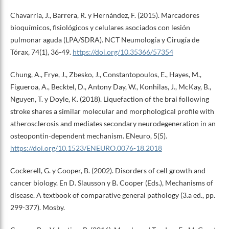
Chavarría, J., Barrera, R. y Hernández, F. (2015). Marcadores
bioquímicos, fisiológicos y celulares asociados con lesión
pulmonar aguda (LPA/SDRA). NCT Neumología y Cirugía de
Tórax, 74(1), 36-49.
https://doi.org/10.35366/57354
Chung, A., Frye, J., Zbesko, J., Constantopoulos, E., Hayes, M.,
Figueroa, A., Becktel, D., Antony Day, W., Konhilas, J., McKay, B.,
Nguyen, T. y Doyle, K. (2018). Liquefaction of the brai following
stroke shares a similar molecular and morphological profile with
atherosclerosis and mediates secondary neurodegeneration in an
osteopontin-dependent mechanism. ENeuro, 5(5).
https://doi.org/10.1523/ENEURO.0076-18.2018
Cockerell, G. y Cooper, B. (2002). Disorders of cell growth and
cancer biology. En D. Slausson y B. Cooper (Eds.), Mechanisms of
disease. A textbook of comparative general pathology (3.a ed., pp.
299-377). Mosby.