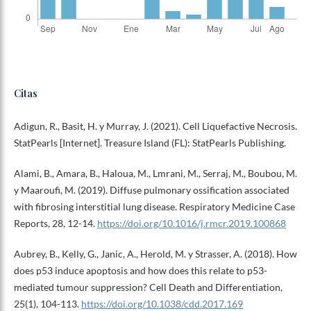
Citas
Adigun, R., Basit, H. y Murray, J. (2021). Cell Liquefactive Necrosis.
StatPearls [Internet]. Treasure Island (FL): StatPearls Publishing.
Alami, B., Amara, B., Haloua, M., Lmrani, M., Serraj, M., Boubou, M.
y Maaroufi, M. (2019). Diffuse pulmonary ossification associated
with fibrosing interstitial lung disease. Respiratory Medicine Case
Reports, 28, 12-14.
https://doi.org/10.1016/j.rmcr.2019.100868
Aubrey, B., Kelly, G., Janic, A., Herold, M. y Strasser, A. (2018). How
does p53 induce apoptosis and how does this relate to p53-
mediated tumour suppression? Cell Death and Differentiation,
25(1), 104-113.
https://doi.org/10.1038/cdd.2017.169