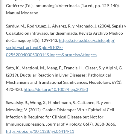
Gutiérrez (Ed.), Inmunología Veterinaria (1.a ed., pp. 129-140).
Manual Moderno.
Sarduy, M., Rodríguez, J., Álvarez, R. y Machado, J. (2004). Sepsis y
Coagulación intravascular diseminada. Revista Archivo Médico
de Camagüey, 8(5), 129-143.
http://scielo.sld.cu/scielo.php?
script=sci_arttext&pid=S1025-
02552004000500014&lng=es&nrm=iso&tlng=es
Sato, K., Marzioni, M., Meng, F., Francis, H., Glaser, S. y Alpini, G.
(2019). Ductular Reaction in Liver Diseases: Pathological
Mechanisms and Translational Significances. Hepatology, 69(1),
420-430.
https://doi.org/10.1002/hep.30150
Sawatsky, B., Wong, X., Hinkelmann, S., Cattaneo, R. y von
Messling, V. (2012). Canine Distemper Virus Epithelial Cell
Infection Is Required for Clinical Disease but Not for
Immunosuppression. Journal of Virology, 86(7), 3658-3666.
https://doi.org/10.1128/jvi.06414-11