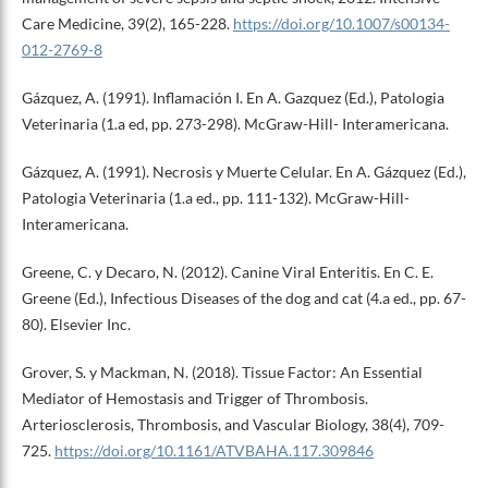
Care Medicine, 39(2), 165-228.
https://doi.org/10.1007/s00134-
012-2769-8
Gázquez, A. (1991). Inflamación I. En A. Gazquez (Ed.), Patologia
Veterinaria (1.a ed, pp. 273-298). McGraw-Hill- Interamericana.
Gázquez, A. (1991). Necrosis y Muerte Celular. En A. Gázquez (Ed.),
Patologia Veterinaria (1.a ed., pp. 111-132). McGraw-Hill-
Interamericana.
Greene, C. y Decaro, N. (2012). Canine Viral Enteritis. En C. E.
Greene (Ed.), Infectious Diseases of the dog and cat (4.a ed., pp. 67-
80). Elsevier Inc.
Grover, S. y Mackman, N. (2018). Tissue Factor: An Essential
Mediator of Hemostasis and Trigger of Thrombosis.
Arteriosclerosis, Thrombosis, and Vascular Biology, 38(4), 709-
725.
https://doi.org/10.1161/ATVBAHA.117.309846