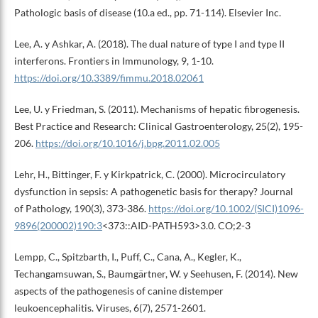
Pathologic basis of disease (10.a ed., pp. 71-114). Elsevier Inc.
Lee, A. y Ashkar, A. (2018). The dual nature of type I and type II
interferons. Frontiers in Immunology, 9, 1-10.
https://doi.org/10.3389/fimmu.2018.02061
Lee, U. y Friedman, S. (2011). Mechanisms of hepatic fibrogenesis.
Best Practice and Research: Clinical Gastroenterology, 25(2), 195-
206.
https://doi.org/10.1016/j.bpg.2011.02.005
Lehr, H., Bittinger, F. y Kirkpatrick, C. (2000). Microcirculatory
dysfunction in sepsis: A pathogenetic basis for therapy? Journal
of Pathology, 190(3), 373-386.
https://doi.org/10.1002/(SICI)1096-
9896(200002)190:3
<373::AID-PATH593>3.0. CO;2-3
Lempp, C., Spitzbarth, I., Puff, C., Cana, A., Kegler, K.,
Techangamsuwan, S., Baumgärtner, W. y Seehusen, F. (2014). New
aspects of the pathogenesis of canine distemper
leukoencephalitis. Viruses, 6(7), 2571-2601.