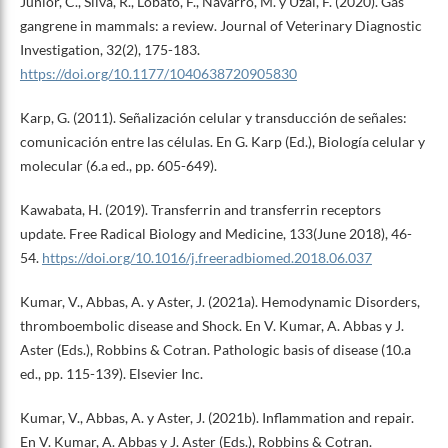
Junior, C., Silva, R., Lobato, F., Navarro, M. y Uzal, F. (2020). Gas
gangrene in mammals: a review. Journal of Veterinary Diagnostic
Investigation, 32(2), 175-183.
https://doi.org/10.1177/1040638720905830
Karp, G. (2011). Señalización celular y transducción de señales:
comunicación entre las células. En G. Karp (Ed.), Biología celular y
molecular (6.a ed., pp. 605-649).
Kawabata, H. (2019). Transferrin and transferrin receptors
update. Free Radical Biology and Medicine, 133(June 2018), 46-
54.
https://doi.org/10.1016/j.freeradbiomed.2018.06.037
Kumar, V., Abbas, A. y Aster, J. (2021a). Hemodynamic Disorders,
thromboembolic disease and Shock. En V. Kumar, A. Abbas y J.
Aster (Eds.), Robbins & Cotran. Pathologic basis of disease (10.a
ed., pp. 115-139). Elsevier Inc.
Kumar, V., Abbas, A. y Aster, J. (2021b). Inflammation and repair.
En V. Kumar, A. Abbas y J. Aster (Eds.), Robbins & Cotran.