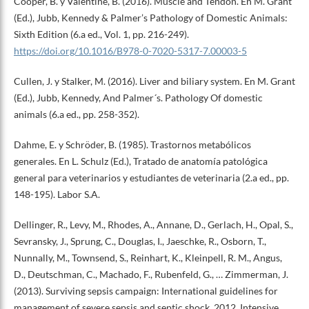
Cooper, B. y Valentine, B. (2016). Muscle and Tendon. En M. Grant
(Ed.), Jubb, Kennedy & Palmer’s Pathology of Domestic Animals:
Sixth Edition (6.a ed., Vol. 1, pp. 216-249).
https://doi.org/10.1016/B978-0-7020-5317-7.00003-5
Cullen, J. y Stalker, M. (2016). Liver and biliary system. En M. Grant
(Ed.), Jubb, Kennedy, And Palmer´s. Pathology Of domestic
animals (6.a ed., pp. 258-352).
Dahme, E. y Schröder, B. (1985). Trastornos metabólicos
generales. En L. Schulz (Ed.), Tratado de anatomía patológica
general para veterinarios y estudiantes de veterinaria (2.a ed., pp.
148-195). Labor S.A.
Dellinger, R., Levy, M., Rhodes, A., Annane, D., Gerlach, H., Opal, S.,
Sevransky, J., Sprung, C., Douglas, I., Jaeschke, R., Osborn, T.,
Nunnally, M., Townsend, S., Reinhart, K., Kleinpell, R. M., Angus,
D., Deutschman, C., Machado, F., Rubenfeld, G., … Zimmerman, J.
(2013). Surviving sepsis campaign: International guidelines for
management of severe sepsis and septic shock, 2012. Intensive