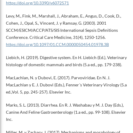
https://doi.org/10.3390/v6072571
Levy, M., Fink, M., Marshall, J., Abraham, E., Angus, D., Cook, D.,
Cohen, J., Opal, S., Vincent, J. y Ramsay, G. (2003). 2001
SCCM/ESICM/ACCP/ATS/SIS International Sepsis Definitions
Conference. Critical Care Medicine, 31(4), 1250-1256.
https://doi.org/10.1097/01.CCM.0000050454.01978.3B
Liebich, H. (2019). Digestive system. En H. Liebich (Ed.), Veterinary
histology of domestic mammals and birds (5.a ed., pp. 179-238).
MacLachlan, N. y Dubovi, E. (2017). Parvoviridae. En N. J.
MacLachlan y E. J. Dubovi (Eds.), Fenner´s Veterinary Virology (5.a
ed.,Vol. 5, pp. 245-257). Elsevier Inc.
Marks, S. L. (2013). Diarrhea. En R. J. Washabau y M. J. Day (Eds.),
Canine And Feline Gastroenterology (1.a ed., pp. 99-108). Elsevier
Inc.
Miller, M. y Zachary, J. (2017). Mechanisms and morphology of