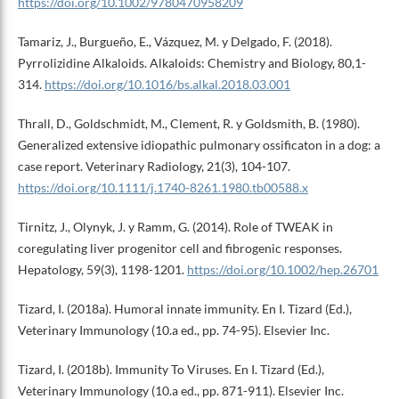
https://doi.org/10.1002/9780470958209
Tamariz, J., Burgueño, E., Vázquez, M. y Delgado, F. (2018).
Pyrrolizidine Alkaloids. Alkaloids: Chemistry and Biology, 80,1-
314.
https://doi.org/10.1016/bs.alkal.2018.03.001
Thrall, D., Goldschmidt, M., Clement, R. y Goldsmith, B. (1980).
Generalized extensive idiopathic pulmonary ossificaton in a dog: a
case report. Veterinary Radiology, 21(3), 104-107.
https://doi.org/10.1111/j.1740-8261.1980.tb00588.x
Tirnitz, J., Olynyk, J. y Ramm, G. (2014). Role of TWEAK in
coregulating liver progenitor cell and fibrogenic responses.
Hepatology, 59(3), 1198-1201.
https://doi.org/10.1002/hep.26701
Tizard, I. (2018a). Humoral innate immunity. En I. Tizard (Ed.),
Veterinary Immunology (10.a ed., pp. 74-95). Elsevier Inc.
Tizard, I. (2018b). Immunity To Viruses. En I. Tizard (Ed.),
Veterinary Immunology (10.a ed., pp. 871-911). Elsevier Inc.